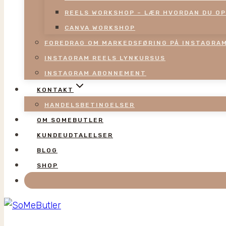
REELS WORKSHOP – LÆR HVORDAN DU OP
CANVA WORKSHOP
FOREDRAG OM MARKEDSFØRING PÅ INSTAGRA
INSTAGRAM REELS LYNKURSUS
INSTAGRAM ABONNEMENT
KONTAKT
HANDELSBETINGELSER
OM SOMEBUTLER
KUNDEUDTALELSER
BLOG
SHOP