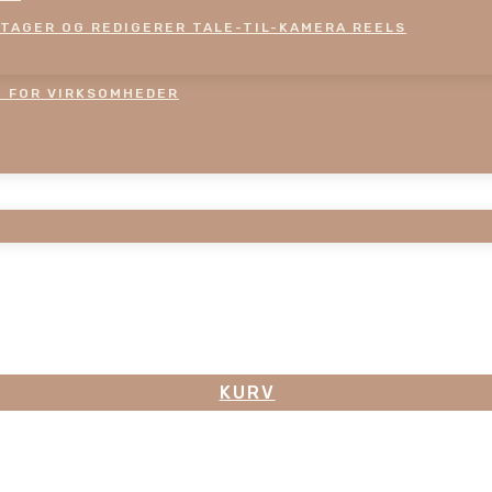
TAGER OG REDIGERER TALE-TIL-KAMERA REELS
M FOR VIRKSOMHEDER
KURV