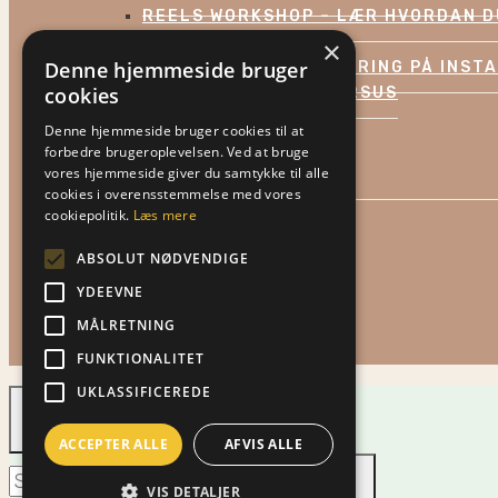
REELS WORKSHOP – LÆR HVORDAN D
CANVA WORKSHOP
×
Denne hjemmeside bruger
FOREDRAG OM MARKEDSFØRING PÅ INST
cookies
INSTAGRAM REELS LYNKURSUS
INSTAGRAM ABONNEMENT
Denne hjemmeside bruger cookies til at
forbedre brugeroplevelsen. Ved at bruge
TOGGLE
KONTAKT
vores hjemmeside giver du samtykke til alle
CHILD
MENU
cookies i overensstemmelse med vores
HANDELSBETINGELSER
cookiepolitik.
Læs mere
OM SOMEBUTLER
ABSOLUT NØDVENDIGE
KUNDEUDTALELSER
BLOG
YDEEVNE
SHOP
MÅLRETNING
FUNKTIONALITET
UKLASSIFICEREDE
ACCEPTER ALLE
AFVIS ALLE
Søg
VIS DETALJER