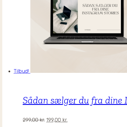
Tilbud!
Sådan sælger du fra dine 
Den
Den
299,00
kr.
199,00
kr.