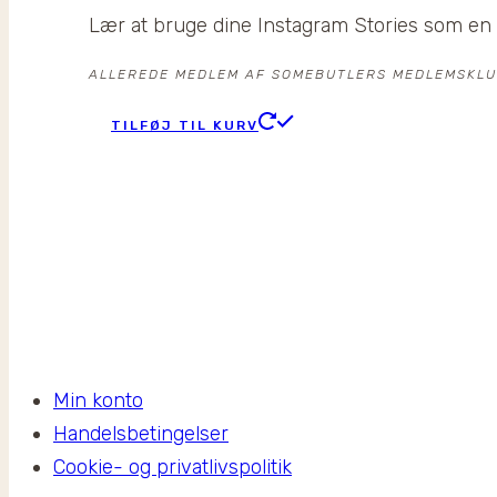
oprindelige
aktuelle
Lær at bruge dine Instagram Stories som en 
pris
pris
var:
er:
ALLEREDE MEDLEM AF SOMEBUTLERS MEDLEMSKLUB?
299,00 kr..
199,00 kr..
TILFØJ TIL KURV
Min konto
Handelsbetingelser
Cookie- og privatlivspolitik