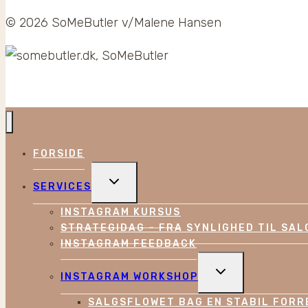
© 2026 SoMeButler v/Malene Hansen
FORSIDE
TOGGLE
SERVICES
CHILD
MENU
INSTAGRAM KURSUS
STRATEGIDAG – FRA SYNLIGHED TIL SAL
INSTAGRAM FEEDBACK
TOGGLE
INSTAGRAM WORKSHOP
CHILD
MENU
SALGSFLOWET BAG EN STABIL FORR